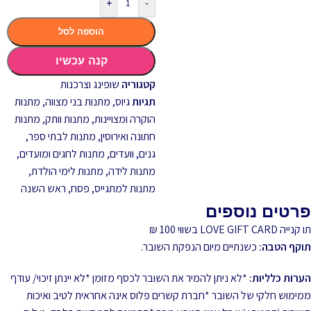
+
-
הוספה לסל
קנה עכשיו
קטגוריה
שופינג וצרכנות
תגיות
גיוס
,
מתנות בני מצווה
,
מתנות
הוקרה ומצויינות
,
מתנות וותק
,
מתנות
חתונה ואירוסין
,
מתנות לבתי ספר,
גנים, וועדים
,
מתנות לחגים ומועדים
,
מתנות לידה
,
מתנות לימי הולדת
,
מתנות למתגייס
,
פסח
,
ראש השנה
פרטים נוספים
תו קנייה LOVE GIFT CARD בשווי 100 ₪
תוקף הטבה:
כשנתיים מיום הנפקת השובר.
הערות כלליות:
*לא ניתן להמיר את השובר לכסף מזומן *לא יינתן זיכוי/ עודף
ממימוש חלקי של השובר *חברת קשרים פלוס אינה אחראית לטיב ואיכות