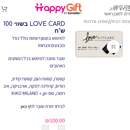
דלג לניווט
בירור יתרה
דלג לתוכן ראשי
עמוד הבית
/
שופינג וצרכנות
LOVE CARD בשווי 100
ש"ח
למימוש במגוון רשתות כולל כפל
מבצעים והנחות!
לחץ להגדלה
שובר מתנה למימוש בכל המותגים
האהובים:
קסטרו, קסטרו הום, קסטרו קידס,
הודיס, קרולינה למקה, אורבניקה, איב
רושה, טופ-טן, ו- KIKO MILANO
לבירור יתרת שובר לחץ
כאן
₪
100.00