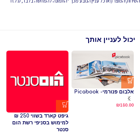
השירות\המוצר ו\או כל עניין הנובע מכך *התמונה להמחשה בלבד, ט.ל.ח
יכול לעניין אותך
אלבום פנורמי- Picabook
זי
₪
180.00
נע
גיפט קארד בשווי 250 ₪
למימוש בסניפי רשת הום
סנטר