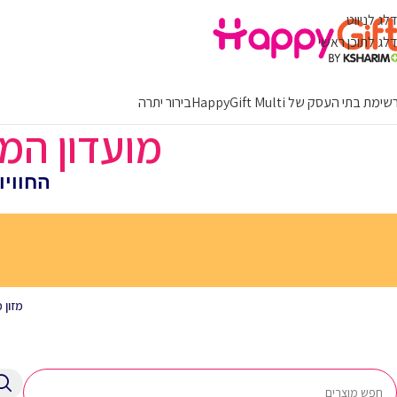
דלג לניווט
דלג לתוכן ראשי
ימת בתי העסק של HappyGift Multi
בירור יתרה
מועדון המתנו
החווי
מזון 