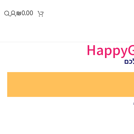
₪
0.00
כם