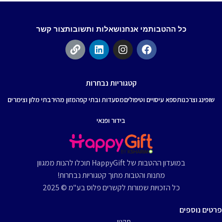
כל ההטבות
מי אנחנו
שאלות ותשובות
צור קשר
קטגוריות נבחרות
שופינג וצרכנות
ספא עיסויים וטיפולים
מסעדות ובתי קפה
מזון מהיר
בתי מלון וצימרים
בידור ופנאי
במועדון ההטבות של HappyGift תוכלו להנות ממגוון
מתנות והטבות מתוך קטגוריות נבחרות!
כל הזכויות שמורות לקשרים פלוס בע"מ © 2025
פרטים נוספים
תקנון