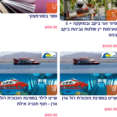
ספר בסטימצקי
סיור זוגי ביקב ובמזקקה + 6
₪
98.00
טעימות יין ופלטת גבינות ביקב
בהט
₪
300.00
שייט בספינת הזכוכית ז'ול וורן
שייט לילד בספינת הזכוכית ז'ול
וורן – חוף חנניה אילת
₪
80.00
₪
60.00