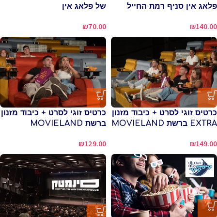
פלאג אין סניף רמת החייל
של פלאג אין
₪
70.00
₪
140.00
כרטיס זוגי לסרט + כיבוד מזנון
כרטיס זוגי לסרט + כיבוד מזנון
EXTRA ברשת MOVIELAND
ברשת MOVIELAND
₪
129.00
₪
149.00