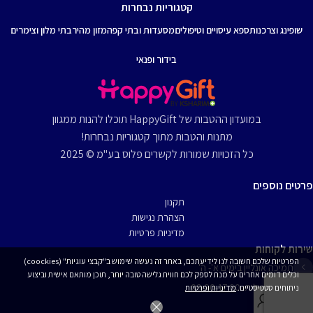
קטגוריות נבחרות
שופינג וצרכנות
ספא עיסויים וטיפולים
מסעדות ובתי קפה
מזון מהיר
בתי מלון וצימרים
בידור ופנאי
במועדון ההטבות של HappyGift תוכלו להנות ממגוון
מתנות והטבות מתוך קטגוריות נבחרות!
כל הזכויות שמורות לקשרים פלוס בע"מ © 2025
פרטים נוספים
תקנון
הצהרת נגישות
מדיניות פרטיות
שירות לקוחות
הפרטיות שלכם חשובה לנו לידיעתכם, באתר זה נעשה שימוש ב"קבצי עוגיות" (coockies)
תמיכה אונליין בימים א'- ה'
וכלים דומים אחרים על מנת לספק לכם חווית גלישה טובה יותר, תוכן מותאם אישית וביצוע
שעות פעילות: 09:00-17:00
ניתוחים סטטיסטיים.
מדיניות ופרטיות
יצירת קשר