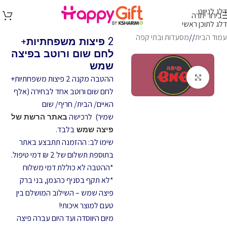
דלג לניווט
בירור יתרה
דלג לתוכן ראשי
עמוד הבית
/
מסעדות ובתי קפה
2 פיצות משפחתיות+
לחם שום ורוטב בפיצה
שמש
לחץ להגדלה
ההטבה מקנה 2 פיצות משפחתיות+
לחם שום ורוטב אחד לבחירה (אלף
האיים/ הבית/ חריף/ שום
שמיר)
לרכישה
באתר הרשת של
בלבד.
פיצה שמש
שימו לב: ההזמנה תתבצע באתר
בתוספת תשלום של 2 ₪ דמי טיפול.
*ההטבה לא כוללת דמי משלוח
*לא תקף בסניף כהנמן, בני ברק
פיצה שמש – השילוב המושלם בין
טעם למוצר איכותי!
מיום היווסדה ועד היום עברה פיצה