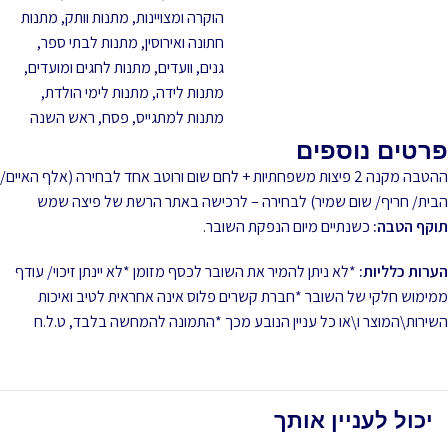
הוקרה ומצויינות
,
מתנות וותק
,
מתנות
חתונה ואירוסין
,
מתנות לבתי ספר,
גנים, וועדים
,
מתנות לחגים ומועדים
,
מתנות לידה
,
מתנות לימי הולדת
,
מתנות למתגייס
,
פסח
,
ראש השנה
פרטים נוספים
ההטבה מקנה 2 פיצות משפחתיות + לחם שום ורוטב אחד לבחירה (אלף האיים/
הבית/ חריף/ שום שמיר) לבחירה – לרכישה באתר הרשת של פיצה שמש
תוקף הטבה:
כשנתיים מיום הנפקת השובר.
הערות כלליות:
*לא ניתן להמיר את השובר לכסף מזומן *לא יינתן זיכוי/ עודף
ממימוש חלקי של השובר *חברת קשרים פלוס אינה אחראית לטיב ואיכות
השירות\המוצר ו\או כל עניין הנובע מכך *התמונה להמחשה בלבד, ט.ל.ח
יכול לעניין אותך