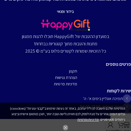
בידור ופנאי
במועדון ההטבות של HappyGift תוכלו להנות ממגוון
מתנות והטבות מתוך קטגוריות נבחרות!
כל הזכויות שמורות לקשרים פלוס בע"מ © 2025
פרטים נוספים
תקנון
הצהרת נגישות
מדיניות פרטיות
שירות לקוחות
תמיכה אונליין בימים א'- ה'
שעות פעילות: 09:00-17:00
הפרטיות שלכם חשובה לנו לידיעתכם, באתר זה נעשה שימוש ב"קבצי עוגיות" (coockies)
וכלים דומים אחרים על מנת לספק לכם חווית גלישה טובה יותר, תוכן מותאם אישית וביצוע
יצירת קשר
ניתוחים סטטיסטיים.
מדיניות ופרטיות
חנות
עגלה
החשבון שלי