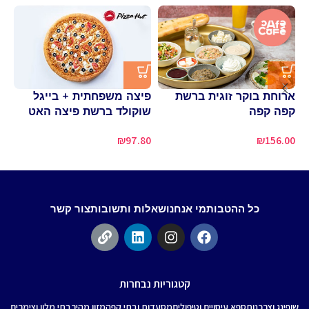
ארוחת בוקר זוגית ברשת
פיצה משפחתית + בייגל
פי
קפה קפה
שוקולד ברשת פיצה האט
שו
80
₪
97.80
₪
156.00
כל ההטבות
מי אנחנו
שאלות ותשובות
צור קשר
קטגוריות נבחרות
שופינג וצרכנות
ספא עיסויים וטיפולים
מסעדות ובתי קפה
מזון מהיר
בתי מלון וצימרים