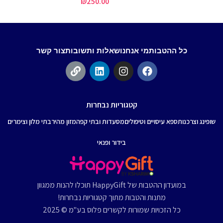
00
₪
250.00
כל ההטבות
מי אנחנו
שאלות ותשובות
צור קשר
קטגוריות נבחרות
שופינג וצרכנות
ספא עיסויים וטיפולים
מסעדות ובתי קפה
מזון מהיר
בתי מלון וצימרים
בידור ופנאי
במועדון ההטבות של HappyGift תוכלו להנות ממגוון
מתנות והטבות מתוך קטגוריות נבחרות!
כל הזכויות שמורות לקשרים פלוס בע"מ © 2025