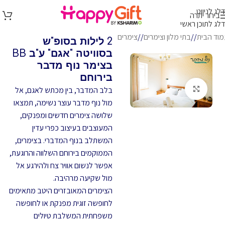
דלג לניווט
בירור יתרה
דלג לתוכן ראשי
מוד הבית
/
בתי מלון וצימרים
/
צימרים
2 לילות בסופ"ש
בסוויטה "אגם" ע"ב BB
בצימר נוף מדבר
בירוחם
לחץ להגדלה
בלב המדבר, בין מכתש לאגם, אל
מול נוף מדבר עוצר נשימה, תמצאו
שלושה צימרים חדשים ומפנקים,
המעוצבים בעיצוב כפרי עדין
המשתלב בנוף המדברי. בצימרים,
הממוקמים בירוחם השלווה והרוגעת,
אפשר לנשום אוויר צח ולהירגע אל
מול שקיעה מרהיבה.
הצימרים המאובזרים היטב מתאימים
לחופשה זוגית מפנקת או לחופשה
משפחתית המשלבת טיולים