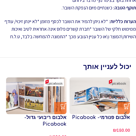
ארוחת בוקר בצימר נוף מדבר בירוחם
תוקף הטבה:
כשנתיים מיום הנפקת השובר.
הערות כלליות:
*לא ניתן להמיר את השובר לכסף מזומן *לא יינתן זיכוי/ עודף
ממימוש חלקי של השובר *חברת קשרים פלוס אינה אחראית לטיב ואיכות
השירות\המוצר ו\או כל עניין הנובע מכך *התמונה להמחשה בלבד, ט.ל.ח
יכול לעניין אותך
אלבום פנורמי- Picabook
אלבום ריבועי גדול-
אר
Picabook
קפ
₪
180.00