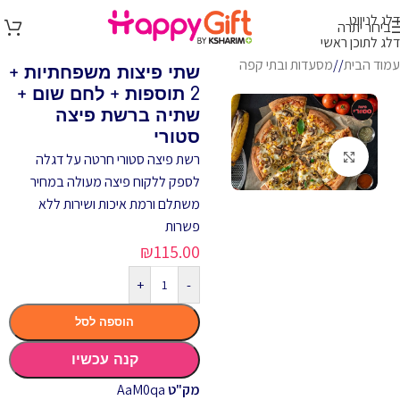
דלג לניווט
בירור יתרה
דלג לתוכן ראשי
עמוד הבית
/
מסעדות ובתי קפה
שתי פיצות משפחתיות +
2 תוספות + לחם שום +
שתיה ברשת פיצה
סטורי
לחץ להגדלה
רשת פיצה סטורי חרטה על דגלה
לספק ללקוח פיצה מעולה במחיר
משתלם ורמת איכות ושירות ללא
פשרות
₪
115.00
+
-
הוספה לסל
קנה עכשיו
מק"ט
AaM0qa