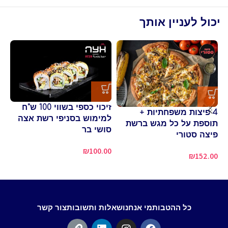
יכול לעניין אותך
זיכוי כספי בשווי 100 ש"ח
4 פיצות משפחתיות +
למימוש בסניפי רשת אצה
תוספת על כל מגש ברשת
סושי בר
פי
פיצה סטורי
לח
₪
100.00
₪
152.00
00
כל ההטבות
מי אנחנו
שאלות ותשובות
צור קשר