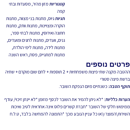
קטגוריות
מזון מהיר
,
מסעדות ובתי
קפה
תגיות
גיוס
,
מתנות בני מצווה
,
מתנות
הוקרה ומצויינות
,
מתנות וותק
,
מתנות
חתונה ואירוסין
,
מתנות לבתי ספר,
גנים, וועדים
,
מתנות לחגים ומועדים
,
מתנות לידה
,
מתנות לימי הולדת
,
מתנות למתגייס
,
פסח
,
ראש השנה
פרטים נוספים
ההטבה מקנה שתי פיצות משפחתיות + 2 תוספות + לחם שום מוקרם + שתיה
ברשת פיצה סטורי
תוקף הטבה:
כשנתיים מיום הנפקת השובר.
הערות כלליות:
*לא ניתן להמיר את השובר לכסף מזומן *לא יינתן זיכוי/ עודף
ממימוש חלקי של השובר *חברת קשרים פלוס אינה אחראית לטיב ואיכות
השירות\המוצר ו\או כל עניין הנובע מכך *התמונה להמחשה בלבד, ט.ל.ח