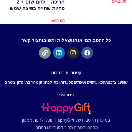
₪
42.00
חריפה + לחם שום + 2
פחיות שתייה בפיצה שמש
00
₪
90.00
כל ההטבות
מי אנחנו
שאלות ותשובות
צור קשר
קטגוריות נבחרות
שופינג וצרכנות
ספא עיסויים וטיפולים
מסעדות ובתי קפה
מזון מהיר
בתי מלון וצימרים
בידור ופנאי
במועדון ההטבות של HappyGift תוכלו להנות ממגוון
מתנות והטבות מתוך קטגוריות נבחרות!