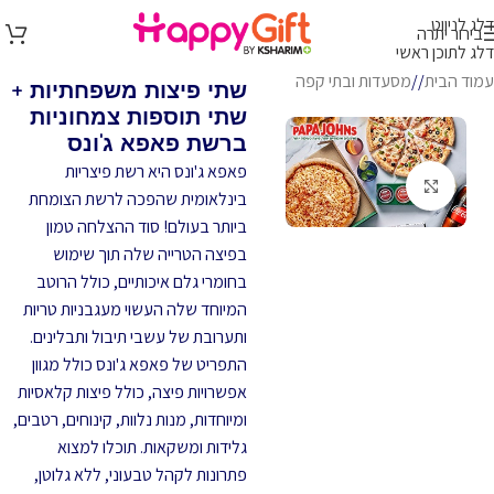
דלג לניווט
בירור יתרה
דלג לתוכן ראשי
עמוד הבית
/
מסעדות ובתי קפה
שתי פיצות משפחתיות +
שתי תוספות צמחוניות
ברשת פאפא ג'ונס
פאפא ג'ונס היא רשת פיצריות
לחץ להגדלה
בינלאומית שהפכה לרשת הצומחת
ביותר בעולם! סוד ההצלחה טמון
בפיצה הטרייה שלה תוך שימוש
בחומרי גלם איכותיים, כולל הרוטב
המיוחד שלה העשוי מעגבניות טריות
ותערובת של עשבי תיבול ותבלינים.
התפריט של פאפא ג'ונס כולל מגוון
אפשרויות פיצה, כולל פיצות קלאסיות
ומיוחדות, מנות נלוות, קינוחים, רטבים,
גלידות ומשקאות. תוכלו למצוא
פתרונות לקהל טבעוני, ללא גלוטן,