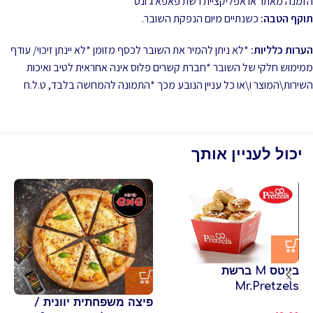
הזמנה מאתר או אפליקציית רשת פאפא ג'ונס
תוקף הטבה:
כשנתיים מיום הנפקת השובר.
הערות כלליות:
*לא ניתן להמיר את השובר לכסף מזומן *לא יינתן זיכוי/ עודף
ממימוש חלקי של השובר *חברת קשרים פלוס אינה אחראית לטיב ואיכות
השירות\המוצר ו\או כל עניין הנובע מכך *התמונה להמחשה בלבד, ט.ל.ח
יכול לעניין אותך
בייטס M ברשת
Mr.Pretzels
פי
פיצה משפחתית יוונית /
שו