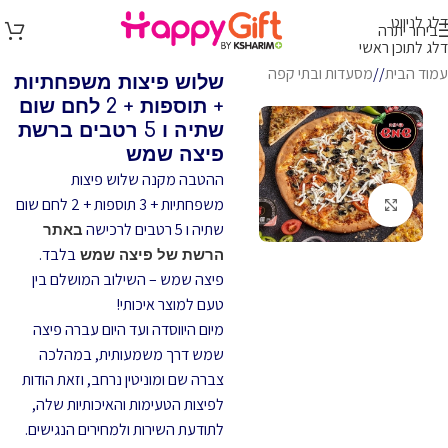
דלג לניווט
בירור יתרה
דלג לתוכן ראשי
עמוד הבית
/
מסעדות ובתי קפה
שלוש פיצות משפחתיות
+ תוספות + 2 לחם שום
שתיה ו 5 רטבים ברשת
פיצה שמש
ההטבה מקנה שלוש פיצות
משפחתיות + 3 תוספות + 2 לחם שום
לחץ להגדלה
שתיה ו 5 רטבים
לרכישה
באתר
בלבד.
הרשת של פיצה שמש
פיצה שמש – השילוב המושלם בין
טעם למוצר איכותי!
מיום היווסדה ועד היום עברה פיצה
שמש דרך משמעותית, במהלכה
צברה שם ומוניטין נרחב, וזאת הודות
לפיצות הטעימות והאיכותיות שלה,
לתודעת השירות ולמחירים הנגישים.