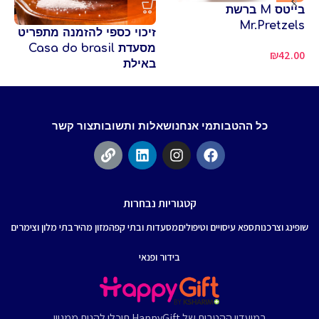
בייטס M ברשת
פי
Mr.Pretzels
שו
זיכוי כספי להזמנה מתפריט
מסעדת Casa do brasil
80
₪
42.00
באילת
כל ההטבות
מי אנחנו
שאלות ותשובות
צור קשר
קטגוריות נבחרות
שופינג וצרכנות
ספא עיסויים וטיפולים
מסעדות ובתי קפה
מזון מהיר
בתי מלון וצימרים
בידור ופנאי
במועדון ההטבות של HappyGift תוכלו להנות ממגוון