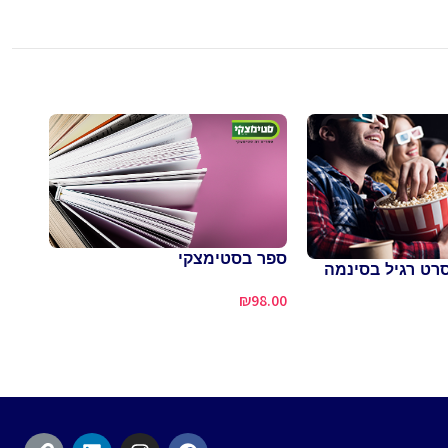
ספר בסטימצקי
סרט רגיל בסינמה
שתי 
תוספ
₪
98.00
ג'ונס
7.80