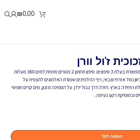
₪
0.00
כית ז'ול וורן
 מטרים מתחת למים 360 מעלות
וון נמל אזרחי וצבאי, ריף הדולפינים שמורת האלמוגים לתצפית על
היחידה בארץ. חזרה דרך גבול ירדן. על הספינה מזנון, מים קרים חופשי
ם ובמוסיקת רקע נעימה..
הוספה לסל