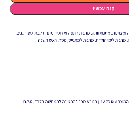
קנה עכשיו
ומצויינות
,
מתנות וותק
,
מתנות חתונה ואירוסין
,
מתנות לבתי ספר, גנים,
,
מתנות לימי הולדת
,
מתנות למתגייס
,
פסח
,
ראש השנה
המוצר ו\או כל עניין הנובע מכך *התמונה להמחשה בלבד, ט.ל.ח