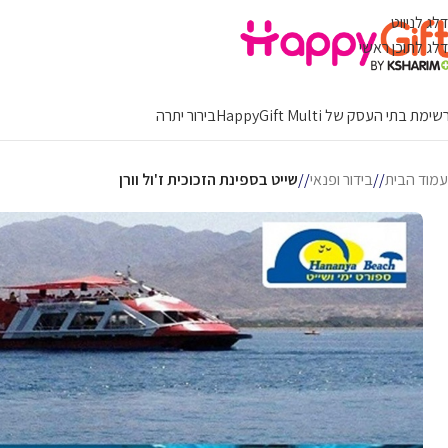
דלג לניווט
דלג לתוכן ראשי
ימת בתי העסק של HappyGift Multi
בירור יתרה
עמוד הבית
/
בידור ופנאי
/
שייט בספינת הזכוכית ז'ול וורן