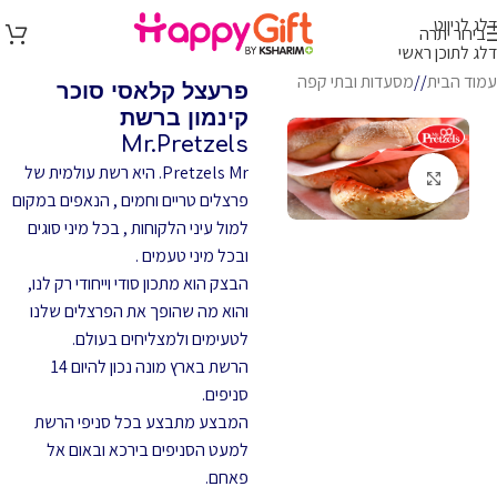
דלג לניווט
בירור יתרה
דלג לתוכן ראשי
עמוד הבית
/
מסעדות ובתי קפה
פרעצל קלאסי סוכר
קינמון ברשת
Mr.Pretzels
Pretzels Mr. היא רשת עולמית של
לחץ להגדלה
פרצלים טריים וחמים , הנאפים במקום
למול עיני הלקוחות , בכל מיני סוגים
ובכל מיני טעמים .
הבצק הוא מתכון סודי וייחודי רק לנו,
והוא מה שהופך את הפרצלים שלנו
לטעימים ולמצליחים בעולם.
הרשת בארץ מונה נכון להיום 14
סניפים.
המבצע מתבצע בכל סניפי הרשת
למעט הסניפים בירכא ובאום אל
פאחם.