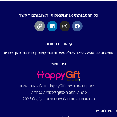
כל ההטבות
מי אנחנו
שאלות ותשובות
צור קשר
קטגוריות נבחרות
שופינג וצרכנות
ספא עיסויים וטיפולים
מסעדות ובתי קפה
מזון מהיר
בתי מלון וצימרים
בידור ופנאי
במועדון ההטבות של HappyGift תוכלו להנות ממגוון
מתנות והטבות מתוך קטגוריות נבחרות!
כל הזכויות שמורות לקשרים פלוס בע"מ © 2025
פרטים נוספים
תקנון