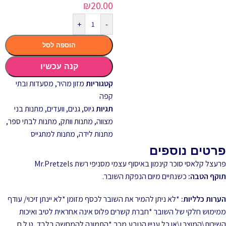
₪
20.00
+
-
הוספה לסל
קנה עכשיו
קטגוריות
מזון מהיר
,
מסעדות ובתי
קפה
תגיות
גיוס
,
גנים
,
וועדים
,
מתנות בני
מצווה
,
מתנות וותק
,
מתנות לבתי ספר
,
מתנות לידה
,
מתנות למתגייס
פרטים נוספים
פרעצל קלאסי סוכר קינמון באיסוף עצמי מסניפי רשת Mr.Pretzels
תוקף הטבה:
כשנתיים מיום הנפקת השובר.
הערות כלליות:
*לא ניתן להמיר את השובר לכסף מזומן *לא יינתן זיכוי/ עודף
ממימוש חלקי של השובר *חברת קשרים פלוס אינה אחראית לטיב ואיכות
השירות\המוצר ו\או כל עניין הנובע מכך *התמונה להמחשה בלבד, ט.ל.ח