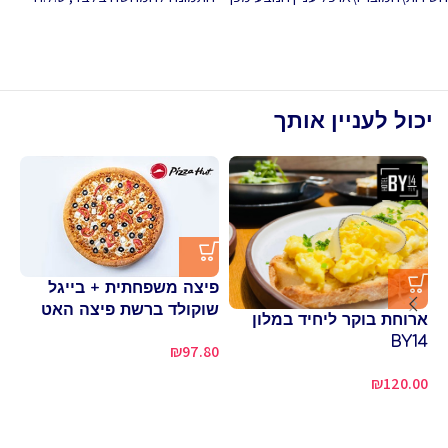
יכול לעניין אותך
פיצה משפחתית + בייגל
שוקולד ברשת פיצה האט
ארוחת בוקר ליחיד במלון
פי
BY14
₪
97.80
שו
ור
₪
120.00
00