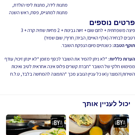
מתנות לידה
,
מתנות לימי הולדת
,
מתנות למתגייס
,
פסח
,
ראש השנה
פרטים נוספים
פיצה משפחתית + לחם שום + זיווה גבינות + 2 פחיות שתיה קרה + 3
רטבים לבחירה (אלף האיים/ הבית/ חריף/ שום שמיר)
תוקף הטבה:
כשנתיים מיום הנפקת השובר.
הערות כלליות:
*לא ניתן להמיר את השובר לכסף מזומן *לא יינתן זיכוי/ עודף
ממימוש חלקי של השובר *חברת קשרים פלוס אינה אחראית לטיב ואיכות
השירות\המוצר ו\או כל עניין הנובע מכך *התמונה להמחשה בלבד, ט.ל.ח
יכול לעניין אותך