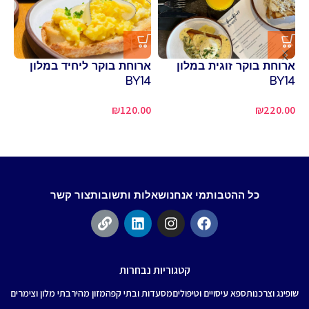
ארוחת בוקר זוגית במלון
ארוחת בוקר ליחיד במלון
זי
BY14
BY14
בא
₪
120.00
₪
220.00
כל ההטבות
מי אנחנו
שאלות ותשובות
צור קשר
קטגוריות נבחרות
שופינג וצרכנות
ספא עיסויים וטיפולים
מסעדות ובתי קפה
מזון מהיר
בתי מלון וצימרים