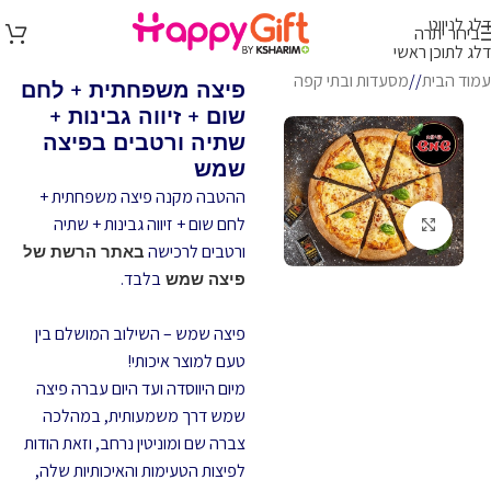
דלג לניווט
בירור יתרה
דלג לתוכן ראשי
עמוד הבית
/
מסעדות ובתי קפה
פיצה משפחתית + לחם
שום + זיווה גבינות +
שתיה ורטבים בפיצה
שמש
ההטבה מקנה
פיצה משפחתית +
לחם שום + זיווה גבינות + שתיה
לחץ להגדלה
ורטבים לרכישה
באתר הרשת של
בלבד.
פיצה שמש
פיצה שמש – השילוב המושלם בין
טעם למוצר איכותי!
מיום היווסדה ועד היום עברה פיצה
שמש דרך משמעותית, במהלכה
צברה שם ומוניטין נרחב, וזאת הודות
לפיצות הטעימות והאיכותיות שלה,