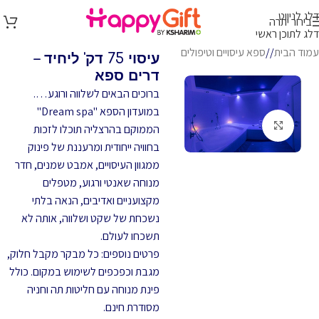
דלג לניווט
בירור יתרה
דלג לתוכן ראשי
עמוד הבית
/
ספא עיסויים וטיפולים
עיסוי 75 דק' ליחיד –
דרים ספא
ברוכים הבאים לשלווה ורוגע….
במועדון הספא "Dream spa"
לחץ להגדלה
הממוקם בהרצליה תוכלו לזכות
בחוויה ייחודית ומרעננת של פינוק
ממגוון העיסויים, אמבט שמנים, חדר
מנוחה שאנטי ורגוע, מטפלים
מקצועניים ואדיבים, הנאה בלתי
נשכחת של שקט ושלווה, אותה לא
תשכחו לעולם.
פרטים נוספים: כל מבקר מקבל חלוק,
מגבת וכפכפים לשימוש במקום. כולל
פינת מנוחה עם חליטות תה וחניה
מסודרת חינם.