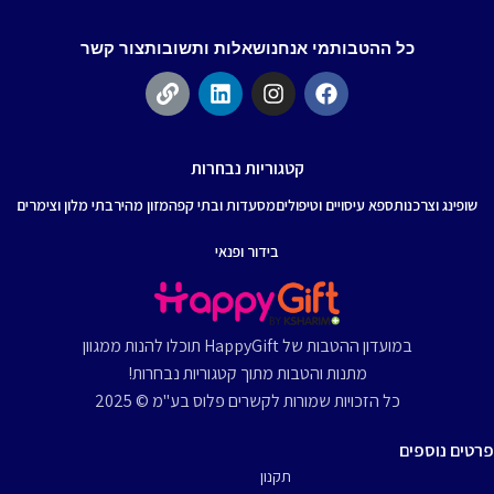
כל ההטבות
מי אנחנו
שאלות ותשובות
צור קשר
קטגוריות נבחרות
שופינג וצרכנות
ספא עיסויים וטיפולים
מסעדות ובתי קפה
מזון מהיר
בתי מלון וצימרים
בידור ופנאי
במועדון ההטבות של HappyGift תוכלו להנות ממגוון
מתנות והטבות מתוך קטגוריות נבחרות!
כל הזכויות שמורות לקשרים פלוס בע"מ © 2025
פרטים נוספים
תקנון