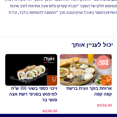
ממימוש חלקי של השובר *חברת קשרים פלוס אינה אחראית לטיב ואיכות
השירות\המוצר ו\או כל עניין הנובע מכך *התמונה להמחשה בלבד, ט.ל.ח
יכול לעניין אותך
ארוחת בוקר זוגית ברשת
זיכוי כספי בשווי 100 ש"ח
קפה קפה
למימוש בסניפי רשת אצה
בס
סושי בר
00
₪
156.00
₪
100.00