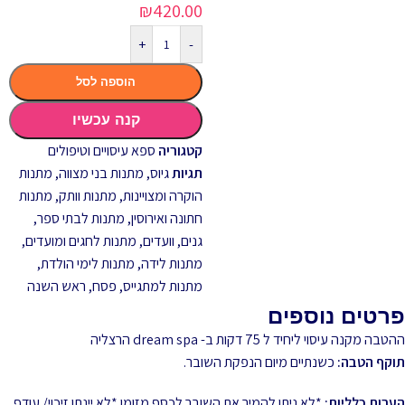
₪
420.00
+
-
הוספה לסל
קנה עכשיו
קטגוריה
ספא עיסויים וטיפולים
תגיות
גיוס
,
מתנות בני מצווה
,
מתנות
הוקרה ומצויינות
,
מתנות וותק
,
מתנות
חתונה ואירוסין
,
מתנות לבתי ספר,
גנים, וועדים
,
מתנות לחגים ומועדים
,
מתנות לידה
,
מתנות לימי הולדת
,
מתנות למתגייס
,
פסח
,
ראש השנה
פרטים נוספים
ההטבה מקנה עיסוי ליחיד ל 75 דקות ב- dream spa הרצליה
תוקף הטבה:
כשנתיים מיום הנפקת השובר.
הערות כלליות:
*לא ניתן להמיר את השובר לכסף מזומן *לא יינתן זיכוי/ עודף