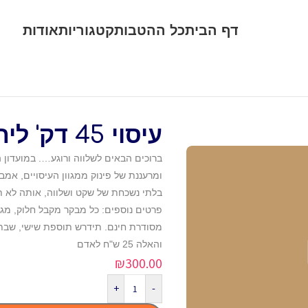
דף הבית
כל ההטבות
קטגוריות
אודות
עיסוי 45 דק' ליחיד – דרים ספא הרצליה
ומרעננת של פינוק ממגוון העיסויים, אמב
בלתי נשכחת של שקט ושלווה, אותה לא ת
פרטים נוספים: כל מבקר מקבל חלוק, מג
והאלה 25 ש"ח לאדם
₪
300.00
+
-