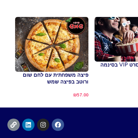
כרטיס יחיד לסרט VIP בסינמה
צ'יזי M ברשת Pretzels
פיצה משפחתית עם לחם שום
44.00
ורוטב בפיצה שמש
₪
57.00