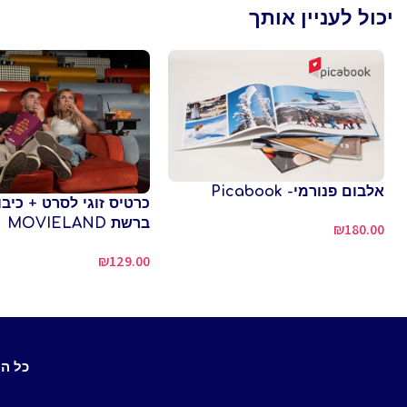
יכול לעניין אותך
אלבום פנורמי- Picabook
כרטיס זוגי לסרט + כיבוד
ברשת MOVIELAND
₪
180.00
₪
129.00
כל ה