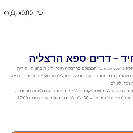
₪
0.00
ברוכים הבאים לשלווה ורוגע…. במועדון הספא "Dream spa" הממוקם בהרצליה תוכלו לזכות בחוויה ייחודית
ט שמנים, חדר מנוחה שאנטי ורגוע, מטפלים מקצועניים ואדיבים, הנאה
שכחו לעולם.
בת וכפכפים לשימוש במקום. כולל פינת מנוחה עם חליטות תה וחניה
מסודרת חינם. תידרש תוספת שישי, שבת וחג (כולל חול המועד) – 50 ש"ח לאדם. תוספת ערב משעה 17:00