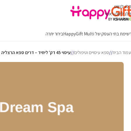
דלג לניווט
דלג לתוכן ראשי
ימת בתי העסק של HappyGift Multi
בירור יתרה
עמוד הבית
/
ספא עיסויים וטיפולים
/
עיסוי 45 דק' ליחיד – דרים ספא הרצליה