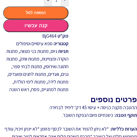
+
-
הוספה לסל
קנה עכשיו
מק"ט
BjG464
קטגוריה
ספא עיסויים וטיפולים
תגיות
גיוס
,
מתנות בני מצווה
,
מתנות
הוקרה ומצויינות
,
מתנות וותק
,
מתנות
חתונה ואירוסין
,
מתנות לבתי ספר,
גנים, וועדים
,
מתנות לחגים ומועדים
,
מתנות לידה
,
מתנות לימי הולדת
,
מתנות למתגייס
,
פסח
,
ראש השנה
פרטים נוספים
ההטבה מקנה כניסה + עיסוי 45 דק‘ ליחיד לבחירה
תוקף הטבה:
כשנתיים מיום הנפקת השובר.
הערות כלליות:
*לא ניתן להמיר את השובר לכסף מזומן *לא יינתן זיכוי/ עודף
ממימוש חלקי של השובר *חברת קשרים פלוס אינה אחראית לטיב ואיכות