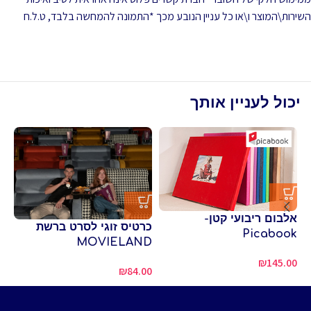
השירות\המוצר ו\או כל עניין הנובע מכך *התמונה להמחשה בלבד, ט.ל.ח
יכול לעניין אותך
אלבום ריבועי קטן-
כר
כרטיס זוגי לסרט ברשת
Picabook
פו
MOVIELAND
סי
₪
145.00
₪
84.00
00