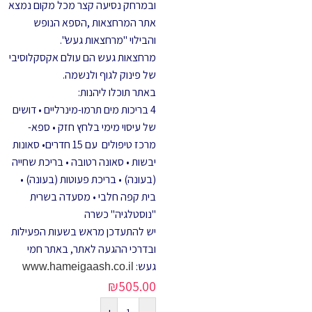
ובמרחק נסיעה קצר מכל מקום נמצא
אתר המרחצאות ,הספא הנופש
והבילוי "מרחצאות געש".
מרחצאות געש הם עולם אקסקלוסיבי
של פינוק לגוף ולנשמה.
באתר תוכלו ליהנות:
4 בריכות מים תרמו-מינרליים • דושים
של עיסוי מימי בלחץ חזק • ספא-
מרכז טיפולים עם 15 חדרים• סאונות
יבשות • סאונה רטובה • בריכת שחייה
(בעונה) • בריכת פעוטות (בעונה) •
בית קפה חלבי • מסעדה בשרית
"נוסטלגיה" כשרה
יש להתעדכן מראש בשעות הפעילות
ובדרכי ההגעה לאתר, באתר חמי
געש:
www.hameigaash.co.il
₪
505.00