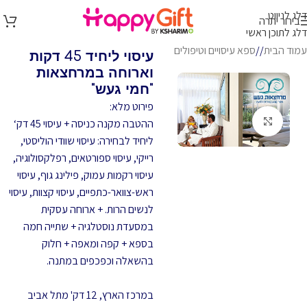
דלג לניווט
בירור יתרה
דלג לתוכן ראשי
עמוד הבית
/
ספא עיסויים וטיפולים
עיסוי ליחיד 45 דקות
וארוחה במרחצאות
"חמי געש"
פירוט מלא:
לחץ להגדלה
ההטבה מקנה כניסה + עיסוי 45 דק‘
ליחיד לבחירה: עיסוי שוודי הוליסטי,
רייקי, עיסוי ספורטאים, רפלקסולוגיה,
עיסוי רקמות עמוק, פילינג גוף, עיסוי
ראש-צוואר-כתפיים, עיסוי קצוות, עיסוי
לנשים הרות. + ארוחה עסקית
במסעדת נוסטלגיה + שתייה חמה
בספא + קפה ומאפה + חלוק
בהשאלה וכפכפים במתנה.
במרכז הארץ, 12 דק' מתל אביב