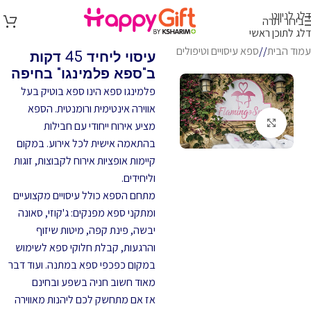
דלג לניווט
בירור יתרה
דלג לתוכן ראשי
עמוד הבית
/
ספא עיסויים וטיפולים
עיסוי ליחיד 45 דקות
ב"ספא פלמינגו" בחיפה
פלמינגו ספא הינו ספא בוטיק בעל
אווירה אינטימית ורומנטית. הספא
לחץ להגדלה
מציע אירוח ייחודי עם חבילות
בהתאמה אישית לכל אירוע. במקום
קיימות אופציות אירוח לקבוצות, זוגות
וליחידים.
מתחם הספא כולל עיסויים מקצועיים
ומתקני ספא מפנקים: ג'קוזי, סאונה
יבשה, פינת קפה, מיטות שיזוף
והרגעות, קבלת חלוקי ספא לשימוש
במקום כפכפי ספא במתנה. ועוד דבר
מאוד חשוב חניה בשפע ובחינם
אז אם מתחשק לכם ליהנות מאווירה