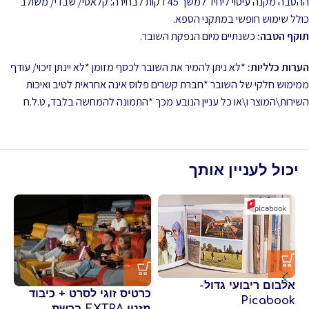
ההטבה מקנה עיסוי ליחיד למשך 45 דקות לבחירה: קלאסי/ שבדי/ משולב
כולל שימוש חופשי במתקני הספא.
תוקף הטבה:
כשנתיים מיום הנפקת השובר.
הערות כלליות:
*לא ניתן להמיר את השובר לכסף מזומן *לא יינתן זיכוי/ עודף
ממימוש חלקי של השובר *חברת קשרים פלוס אינה אחראית לטיב ואיכות
השירות\המוצר ו\או כל עניין הנובע מכך *התמונה להמחשה בלבד, ט.ל.ח
יכול לעניין אותך
אלבום ריבועי גדול-
כר
כרטיס זוגי לסרט + כיבוד
Picabook
פו
מזנון EXTRA ברשת