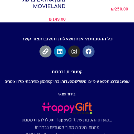
סי
MOVIELAND
₪
250.00
00
₪
149.00
כל ההטבות
מי אנחנו
שאלות ותשובות
צור קשר
קטגוריות נבחרות
שופינג וצרכנות
ספא עיסויים וטיפולים
מסעדות ובתי קפה
מזון מהיר
בתי מלון וצימרים
בידור ופנאי
במועדון ההטבות של HappyGift תוכלו להנות ממגוון
מתנות והטבות מתוך קטגוריות נבחרות!