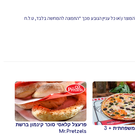
המוצר ו\או כל עניין הנובע מכך *התמונה להמחשה בלבד, ט.ל.ח
פרעצל קלאסי סוכר קינמון ברשת
פיצה עגבניה משפחתית + 3
שתי 
Mr.Pretzels
פיצה