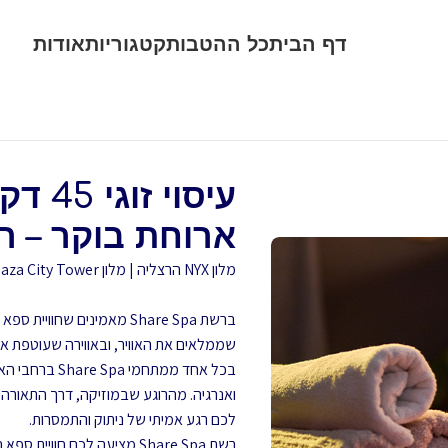
דף הבית
כל ההטבות
קטגוריות
אודות
ארוחת בוקר – רשת  Spa
מלון NYX הרצליה | מלון Leonardo Plaza City Tower תל אביב – רמת גן
ברשת Share Spa מאמינים ש
שממלאים את האוויר, ובאווירה שעוטפת 
בכל אחד ממתח
ואנרגיה. מהרוגע שבמוזיקה, דרך התאורה
לכם רגע אמיתי של ניתוק והתמסרות.
רשת Share Spa מציעה לכם ח