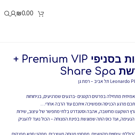
₪
0.00
עיסוי זוגי 45 דקות בסניפי Premium VIP +
Share
חוויית ספא אמיתית מתחילה בפרטים הקטנים -ברגעים שמרגיעים, בניחוחות
אתכם מרגע הכניסה וממשיכה איתכם עוד הרבה אחרי…
מי Share Spa ברחבי הארץ השקענו מחשבה, אהבה וסטנדרט בלתי מתפשר של עיצוב, שירות
 הנעימה, ועד כוס התה שמוגשת בפינת המנוחה – הכול נועד להעניק
וויית ספא הכוללת: עיסויים מקצועיים, מתחמי מנוחה מעוצבים, מתקני ספא מפנקים