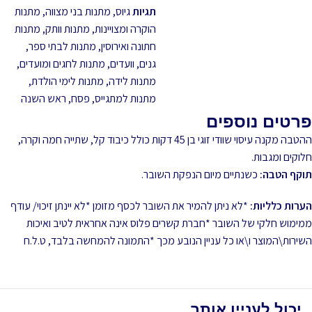
תגיות
גיוס
,
מתנות בני מצווה
,
מתנות
הוקרה ומצויינות
,
מתנות וותק
,
מתנות
חתונה ואירוסין
,
מתנות לבתי ספר,
גנים, וועדים
,
מתנות לחגים ומועדים
,
מתנות לידה
,
מתנות לימי הולדת
,
מתנות למתגייס
,
פסח
,
ראש השנה
פרטים נוספים
ההטבה מקנה עיסוי שוודי זוגי בן 45 דקות כולל כיבוד קל, שתייה חמה וקרה,
חלוקים ומגבות.
תוקף הטבה:
כשנתיים מיום הנפקת השובר.
הערות כלליות:
*לא ניתן להמיר את השובר לכסף מזומן *לא יינתן זיכוי/ עודף
ממימוש חלקי של השובר *חברת קשרים פלוס אינה אחראית לטיב ואיכות
השירות\המוצר ו\או כל עניין הנובע מכך *התמונה להמחשה בלבד, ט.ל.ח
יכול לעניין אותך