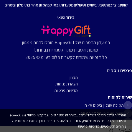
שופינג וצרכנות
ספא עיסויים וטיפולים
מסעדות ובתי קפה
מזון מהיר
בתי מלון וצימרים
בידור ופנאי
במועדון ההטבות של HappyGift תוכלו להנות ממגוון
מתנות והטבות מתוך קטגוריות נבחרות!
כל הזכויות שמורות לקשרים פלוס בע"מ © 2025
פרטים נוספים
תקנון
הצהרת נגישות
מדיניות פרטיות
שירות לקוחות
תמיכה אונליין בימים א'- ה'
שעות פעילות: 09:00-17:00
הפרטיות שלכם חשובה לנו לידיעתכם, באתר זה נעשה שימוש ב"קבצי עוגיות" (coockies)
וכלים דומים אחרים על מנת לספק לכם חווית גלישה טובה יותר, תוכן מותאם אישית וביצוע
יצירת קשר
ניתוחים סטטיסטיים.
מדיניות ופרטיות