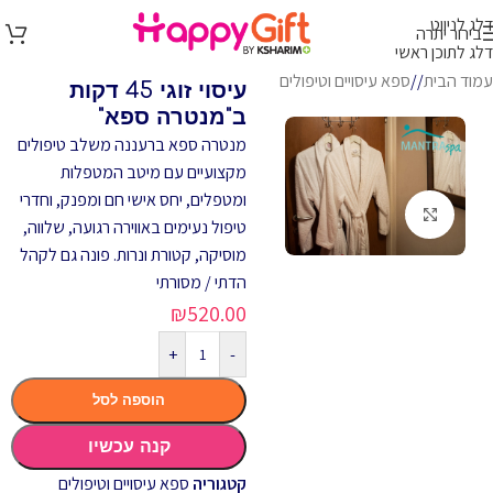
דלג לניווט
בירור יתרה
דלג לתוכן ראשי
עמוד הבית
/
ספא עיסויים וטיפולים
עיסוי זוגי 45 דקות
ב"מנטרה ספא"
מנטרה ספא ברעננה משלב טיפולים
מקצועיים עם מיטב המטפלות
ומטפלים, יחס אישי חם ומפנק, וחדרי
לחץ להגדלה
טיפול נעימים באווירה רגועה, שלווה,
מוסיקה, קטורת ונרות.
פונה גם לקהל
הדתי / מסורתי
₪
520.00
+
-
הוספה לסל
קנה עכשיו
קטגוריה
ספא עיסויים וטיפולים