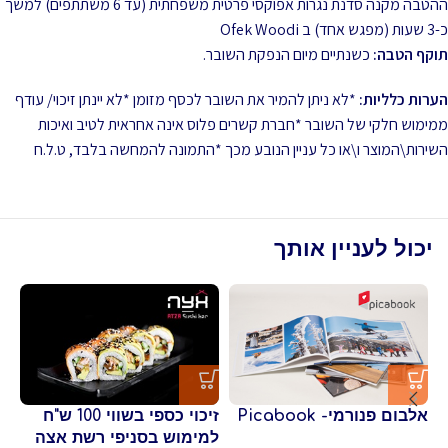
ההטבה מקנה סדנת נגרות אפוקסי פרטית משפחתית (עד 6 משתתפים) למשך
כ-3 שעות (מפגש אחד) ב Ofek Woodi
תוקף הטבה:
כשנתיים מיום הנפקת השובר.
הערות כלליות:
*לא ניתן להמיר את השובר לכסף מזומן *לא יינתן זיכוי/ עודף
ממימוש חלקי של השובר *חברת קשרים פלוס אינה אחראית לטיב ואיכות
השירות\המוצר ו\או כל עניין הנובע מכך *התמונה להמחשה בלבד, ט.ל.ח
יכול לעניין אותך
אלבום פנורמי- Picabook
זיכוי כספי בשווי 100 ש"ח
כר
למימוש בסניפי רשת אצה