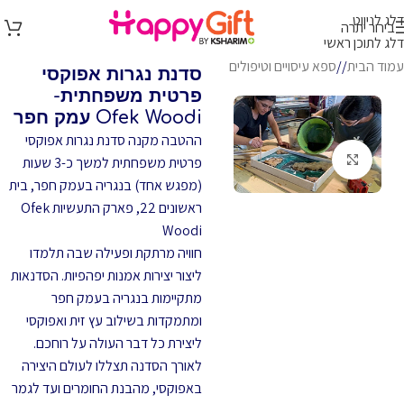
דלג לניווט
בירור יתרה
דלג לתוכן ראשי
עמוד הבית
/
ספא עיסויים וטיפולים
סדנת נגרות אפוקסי
פרטית משפחתית-
Ofek Woodi עמק חפר
ההטבה מקנה סדנת נגרות אפוקסי
לחץ להגדלה
פרטית משפחתית למשך כ-3 שעות
(מפגש אחד) בנגריה בעמק חפר, בית
ראשונים 22, פארק התעשיות Ofek
Woodi
חוויה מרתקת ופעילה שבה תלמדו
ליצור יצירות אמנות יפהפיות. הסדנאות
מתקיימות בנגריה בעמק חפר
ומתמקדות בשילוב עץ זית ואפוקסי
ליצירת כל דבר העולה על רוחכם.
לאורך הסדנה תצללו לעולם היצירה
באפוקסי, מהבנת החומרים ועד לגמר