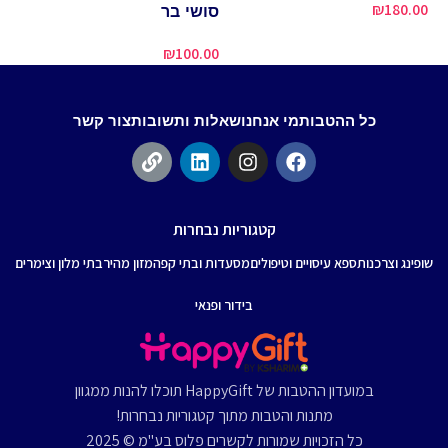
מזנ
₪
180.00
סושי בר
00
₪
100.00
כל ההטבות
מי אנחנו
שאלות ותשובות
צור קשר
קטגוריות נבחרות
שופינג וצרכנות
ספא עיסויים וטיפולים
מסעדות ובתי קפה
מזון מהיר
בתי מלון וצימרים
בידור ופנאי
במועדון ההטבות של HappyGift תוכלו להנות ממגוון
מתנות והטבות מתוך קטגוריות נבחרות!
כל הזכויות שמורות לקשרים פלוס בע"מ © 2025