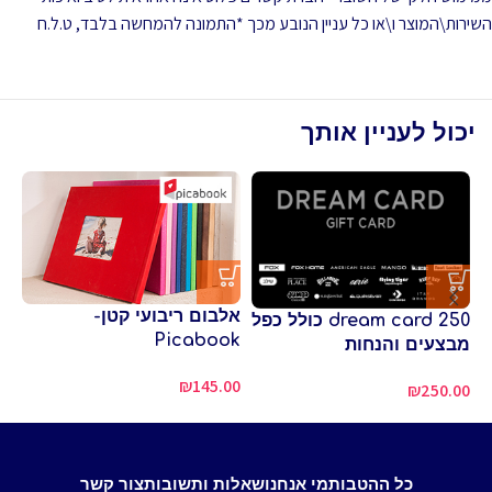
השירות\המוצר ו\או כל עניין הנובע מכך *התמונה להמחשה בלבד, ט.ל.ח
יכול לעניין אותך
אלבום ריבועי קטן-
dream card 250 כולל כפל
Picabook
למ
מבצעים והנחות
סו
₪
145.00
₪
250.00
00
כל ההטבות
מי אנחנו
שאלות ותשובות
צור קשר