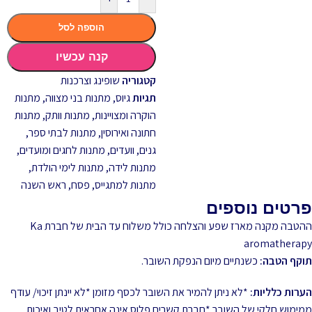
הוספה לסל
קנה עכשיו
קטגוריה
שופינג וצרכנות
תגיות
גיוס
,
מתנות בני מצווה
,
מתנות
הוקרה ומצויינות
,
מתנות וותק
,
מתנות
חתונה ואירוסין
,
מתנות לבתי ספר,
גנים, וועדים
,
מתנות לחגים ומועדים
,
מתנות לידה
,
מתנות לימי הולדת
,
מתנות למתגייס
,
פסח
,
ראש השנה
פרטים נוספים
ההטבה מקנה מארז שפע והצלחה כולל משלוח עד הבית של חברת Ka
aromatherapy
תוקף הטבה:
כשנתיים מיום הנפקת השובר.
הערות כלליות:
*לא ניתן להמיר את השובר לכסף מזומן *לא יינתן זיכוי/ עודף
ממימוש חלקי של השובר *חברת קשרים פלוס אינה אחראית לטיב ואיכות