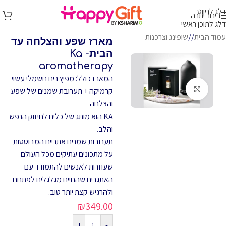
דלג לניווט
בירור יתרה
דלג לתוכן ראשי
עמוד הבית
/
שופינג וצרכנות
מארז שפע והצלחה עד
הבית- Ka
aromatherapy
המארז כולל: מפיץ ריח חשמלי עשוי
לחץ להגדלה
קרמיקה + תערובת שמנים של שפע
והצלחה
KA הוא מותג של כלים לחיזוק הנפש
והלב.
תערובות שמנים אתריים המבוססות
על מתכונים עתיקים מכל העולם
שעוזרות לאנשים להתמודד עם
האתגרים שהחיים מגלגלים לפתחנו
ולהרגיש קצת יותר טוב.
₪
349.00
+
-