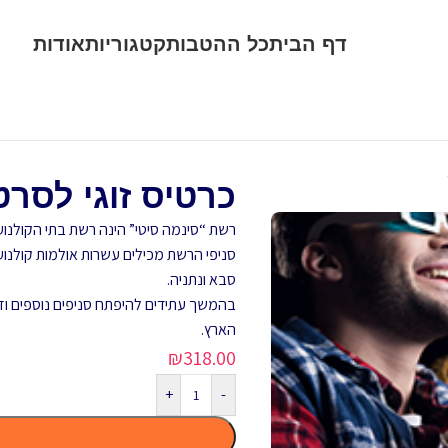
דף הבית
כל ההטבות
קטגוריות
אודות
כרטיס זוגי לסרט VIP בסינמה סי
רשת “סינמה סיטי” הינה רשת בתי הקולנו
סניפי הרשת מכילים עשרות אולמות קולנוע
סבא ונתניה.
בהמשך עתידים להיפתח סניפים נוספים וז
הארץ.
₪
318.00
+
-