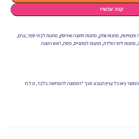
קנה עכשיו
ומצויינות
,
מתנות וותק
,
מתנות חתונה ואירוסין
,
מתנות לבתי ספר, גנים,
,
מתנות לימי הולדת
,
מתנות למתגייס
,
פסח
,
ראש השנה
המוצר ו\או כל עניין הנובע מכך *התמונה להמחשה בלבד, ט.ל.ח