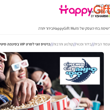
דלג לניווט
דלג לתוכן ראשי
ימת בתי העסק של HappyGift Multi
בירור יתרה
עמוד הבית
/
בידור ופנאי
/
קולנוע ותרבות
/
כרטיס זוגי לסרט VIP בסינמה סיטי