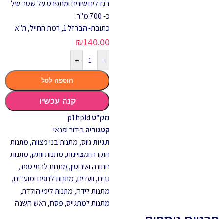
בגדלים שונים ומתפרס על שטח של
כ- 700 מ"ר.
כתובת- הברזל 1, רמת החייל, ת"א
₪
140.00
+
-
הוספה לסל
קנה עכשיו
מק"ט
p1hpId
קטגוריה
בידור ופנאי
תגיות
גיוס
,
מתנות בני מצווה
,
מתנות
הוקרה ומצויינות
,
מתנות וותק
,
מתנות
חתונה ואירוסין
,
מתנות לבתי ספר,
גנים, וועדים
,
מתנות לחגים ומועדים
,
מתנות לידה
,
מתנות לימי הולדת
,
מתנות למתגייס
,
פסח
,
ראש השנה