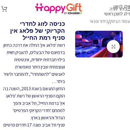
דלג לניווט
בירור יתרה
דלג לתוכן ראשי
עמוד הבית
/
בידור ופנאי
כניסה לזוג לחדרי
הקריוקי של פלאג אין
סניף רמת החייל
רשת 'פלאג אין' החלה את דרכה כחזון
לחץ להגדלה
בדמיונם של הבעלים, להעניק חווית
בילוי חברתית ייחודית, אינטימית
ועוצמתית שבין היתר מאפשרת
לאנשים "להשתחרר", להתחבר ולשיר
ביחד…
החזון התגשם בשנת 2013, השנה בה
הוקם הסניף הראשון של רשת 'פלאג
אין' ברמת החייל, תל אביב והפך
למתחם 'חדרי הקריוקי הפרטיים'
הגדול והראשון בארץ.
סניף תל אביב מונה 17 חדרים פרטיים