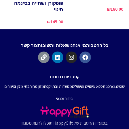
פופקורן ושתייה בסינמה
פו
₪
180.00
סיטי
סי
90
₪
145.00
כל ההטבות
מי אנחנו
שאלות ותשובות
צור קשר
קטגוריות נבחרות
שופינג וצרכנות
ספא עיסויים וטיפולים
מסעדות ובתי קפה
מזון מהיר
בתי מלון וצימרים
בידור ופנאי
במועדון ההטבות של HappyGift תוכלו להנות ממגוון