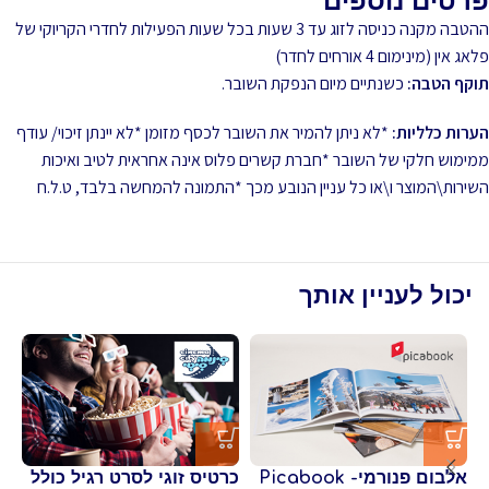
פרטים נוספים
ההטבה מקנה כניסה לזוג עד 3 שעות בכל שעות הפעילות לחדרי הקריוקי של
פלאג אין (מינימום 4 אורחים לחדר)
תוקף הטבה:
כשנתיים מיום הנפקת השובר.
הערות כלליות:
*לא ניתן להמיר את השובר לכסף מזומן *לא יינתן זיכוי/ עודף
ממימוש חלקי של השובר *חברת קשרים פלוס אינה אחראית לטיב ואיכות
השירות\המוצר ו\או כל עניין הנובע מכך *התמונה להמחשה בלבד, ט.ל.ח
יכול לעניין אותך
אלבום פנורמי- Picabook
כרטיס זוגי לסרט רגיל כולל
כר