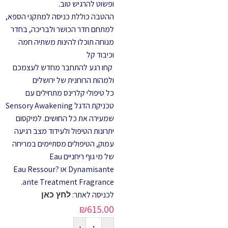
ופשוט להרגיש טוב.
ההטבה כוללת כניסה למתקני הספא,
למתחם חדר הכושר ולבריכה, בחדר
מנוחה תוכלו להינות משתיה חמה
וכיבוד קל
קחו רגע להתחבר מחדש לעצמכם
ולמהות הרוחנית של ירושלים
כל טיפולי קלרינס מתחילים עם
טכניקת הדגל Sensory Awakening
שמעירה את כל החושים. למיקסום
יתרונות הטיפול ולעידוד מצב רגיעה
עמוק, הטיפולים מסתיימים במריחה
של מי גוף ריחניים Eau
Dynamisante או Eau Ressour?
ante Treatment Fragrance.
לכניסה לאתר:
לחץ כאן
₪
615.00