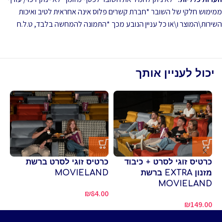
ממימוש חלקי של השובר *חברת קשרים פלוס אינה אחראית לטיב ואיכות
השירות\המוצר ו\או כל עניין הנובע מכך *התמונה להמחשה בלבד, ט.ל.ח
יכול לעניין אותך
כרטיס זוגי לסרט + כיבוד
כרטיס זוגי לסרט ברשת
בס
מזנון EXTRA ברשת
MOVIELAND
MOVIELAND
00
₪
84.00
₪
149.00