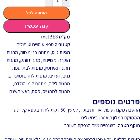
+
-
הוספה לסל
קנה עכשיו
מק"ט
mctBE8
קטגוריה
ספא עיסויים וטיפולים
תגיות
גיוס
,
מתנות בני מצווה
,
מתנות
הוקרה ומצויינות
,
מתנות וותק
,
מתנות
חתונה ואירוסין
,
מתנות לבתי ספר,
גנים, וועדים
,
מתנות לחגים ומועדים
,
מתנות לידה
,
מתנות לימי הולדת
,
מתנות למתגייס
,
פסח
,
ראש השנה
פרטים נוספים
ההטבה מקנה טיפול וארוחת בוקר, למשך 50 דקות ליחיד בספא קלרינס –
הממוקם במלון תיאטרון בירושלים
תוקף הטבה:
כשנתיים מיום הנפקת השובר.
הערות כלליות:
*לא ניתן להמיר את השובר לכסף מזומן *לא יינתן זיכוי/ עודף