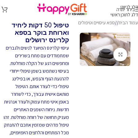
דלג לניווט
בירור יתרה
דלג לתוכן ראשי
עמוד הבית
/
ספא עיסויים וטיפולים
טיפול 50 דקות ליחיד
וארוחת בוקר בספא
קלרינס ירושלים
עיסוי קלרינס המיועד לנשים ולגברים
לחץ להגדלה
שמתמודדים עם מתח בשרירים
ומחפשים רגע של הקלה מוחלטת.
בעיסוי נשתמש בשמן טיפולי ייחודי
להרגעת הגוף והנפש, או בפילינג
טיפולי כדי לעורר אותם. הטיפול
מותאם אישית עבורך, כדי לשחרר
באופן איטי מתח עמוק ולעורר אנרגיות
חדשות. ניחוח השמנים האתריים
מעניק תחושה של רווחה מוחלטת. זהו
טיפול מדהים שמזמין אתכם להתנתק
מכל המתחים והלחצים היומיומיים,