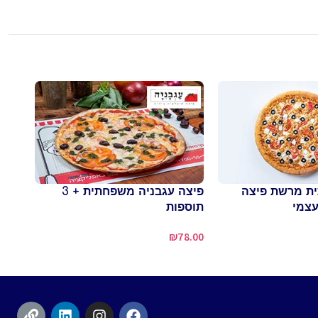
ת מרשת פיצה
פיצה עגבניה משפחתית + 3
צ'יזי M ברשת Pretzels
עצמי
תוספות
44.00
₪
78.00