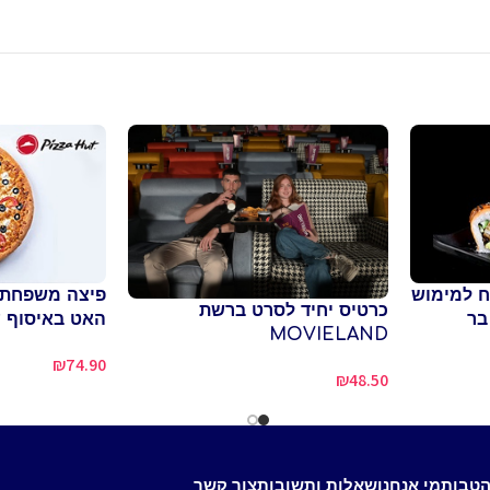
פי בשווי 100 ש"ח למימוש
פיצה משפחתי
כרטיס יחיד לסרט ברשת
בר
האט באיסוף 
MOVIELAND
₪
74.90
₪
48.50
הטבות
מי אנחנו
שאלות ותשובות
צור קשר