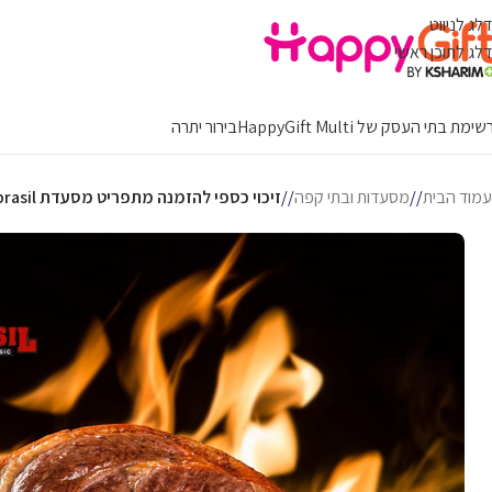
דלג לניווט
דלג לתוכן ראשי
ימת בתי העסק של HappyGift Multi
בירור יתרה
עמוד הבית
/
מסעדות ובתי קפה
/
זיכוי כספי להזמנה מתפריט מסעדת Casa do brasil באילת