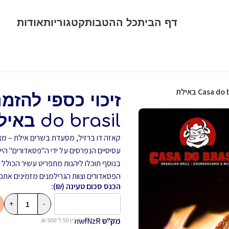
דף הבית
כל ההטבות
קטגוריות
אודות
do brasil באילת
קאזה דו ברזיל, מסעדת בשרים אילת – מצ
עסיסיים הנפרסים על ידי ה"פסאדורים" 
בנוסף תוכלו ליהנות מתפריט עשיר הכולל ב
הפסאדורים וצוות הגרילמנים מזמינים אתכ
הכנס סכום טעינה (₪):
+
-
מק"ט
nwfNzR
* הסכום חייב להיות בין 50 ל־500 ₪