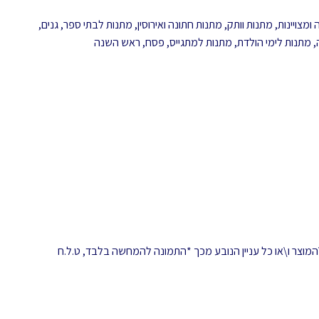
ומצויינות
,
מתנות וותק
,
מתנות חתונה ואירוסין
,
מתנות לבתי ספר, גנים,
,
מתנות לימי הולדת
,
מתנות למתגייס
,
פסח
,
ראש השנה
המוצר ו\או כל עניין הנובע מכך *התמונה להמחשה בלבד, ט.ל.ח