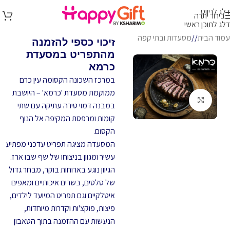
דלג לניווט
בירור יתרה
דלג לתוכן ראשי
עמוד הבית
/
מסעדות ובתי קפה
זיכוי כספי להזמנה
מהתפריט במסעדת
כרמא
במרכז השכונה הקסומה עין כרם
ממוקמת מסעדת 'כרמא' – היושבת
לחץ להגדלה
במבנה דמוי טירה עתיקה עם שתי
קומות ומרפסת המקיפה אל הנוף
הקסום.
המסעדה מציגה תפריט עדכני מפתיע
עשיר ומגוון בניצוחו של שף שבו ארז.
הגיוון נוגע בארוחות בוקר, מבחר גדול
של סלטים, בשרים איכותיים ומאפים
איטלקיים וגם תפריט המיועד לילדים,
פיצות, פוקצ'ות וקדרות מיוחדות,
הנעשות עם ההזמנה בתוך הטאבון