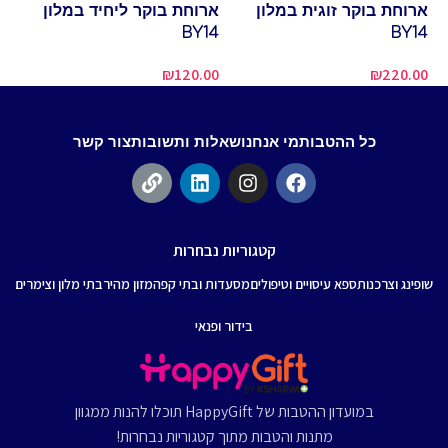
ls
ארוחת בוקר זוגית במלון
ארוחת בוקר ליחיד במלון
BY14
BY14
00
₪
120.00
₪
220.00
כל ההטבות
מי אנחנו
שאלות ותשובות
צור קשר
קטגוריות נבחרות
שופינג וצרכנות
ספא עיסויים וטיפולים
מסעדות ובתי קפה
מזון מהיר
בתי מלון וצימרים
בידור ופנאי
במועדון ההטבות של HappyGift תוכלו להנות ממגוון
מתנות והטבות מתוך קטגוריות נבחרות!