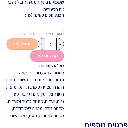
שממוקם בתוך המסעדה ובל נשכח
את הקינוחים
הכנס סכום טעינה (₪):
* הסכום חייב להיות בין 50 ל־500 ₪
+
-
הוספה לסל
קנה עכשיו
מק"ט
remxts
קטגוריה
מסעדות ובתי קפה
תגיות
גיוס
,
מתנות בני מצווה
,
מתנות
הוקרה ומצויינות
,
מתנות וותק
,
מתנות
חתונה ואירוסין
,
מתנות לבתי ספר,
גנים, וועדים
,
מתנות לחגים ומועדים
,
מתנות לידה
,
מתנות לימי הולדת
,
מתנות למתגייס
,
פסח
,
ראש השנה
פרטים נוספים