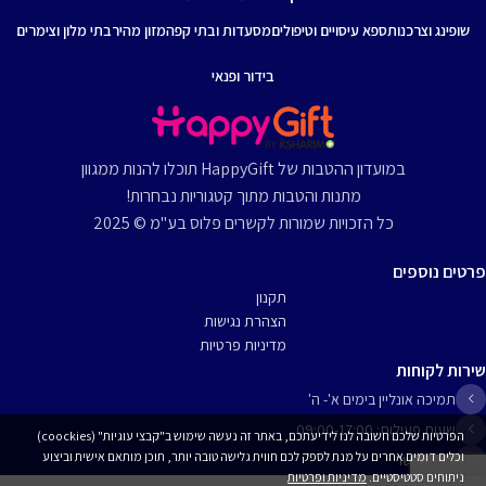
שופינג וצרכנות
ספא עיסויים וטיפולים
מסעדות ובתי קפה
מזון מהיר
בתי מלון וצימרים
בידור ופנאי
במועדון ההטבות של HappyGift תוכלו להנות ממגוון
מתנות והטבות מתוך קטגוריות נבחרות!
כל הזכויות שמורות לקשרים פלוס בע"מ © 2025
פרטים נוספים
תקנון
הצהרת נגישות
מדיניות פרטיות
שירות לקוחות
תמיכה אונליין בימים א'- ה'
שעות פעילות: 09:00-17:00
הפרטיות שלכם חשובה לנו לידיעתכם, באתר זה נעשה שימוש ב"קבצי עוגיות" (coockies)
וכלים דומים אחרים על מנת לספק לכם חווית גלישה טובה יותר, תוכן מותאם אישית וביצוע
יצירת קשר
ניתוחים סטטיסטיים.
מדיניות ופרטיות