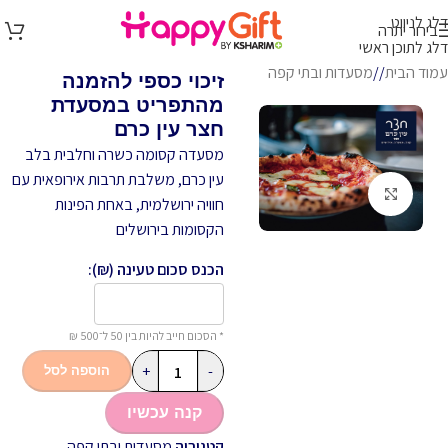
דלג לניווט
בירור יתרה
דלג לתוכן ראשי
עמוד הבית
/
מסעדות ובתי קפה
זיכוי כספי להזמנה
מהתפריט במסעדת
חצר עין כרם
מסעדה קסומה כשרה וחלבית בלב
עין כרם, משלבת תרבות אירופאית עם
לחץ להגדלה
חוויה ירושלמית, באחת הפינות
הקסומות בירושלים
הכנס סכום טעינה (₪):
* הסכום חייב להיות בין 50 ל־500 ₪
+
-
הוספה לסל
קנה עכשיו
קטגוריה
מסעדות ובתי קפה