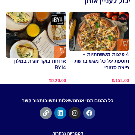
יכול לעניין אותך
4 פיצות משפחתיות +
למ
תוספת על כל מגש ברשת
ארוחת בוקר זוגית במלון
סו
פיצה סטורי
BY14
00
₪
152.00
₪
220.00
כל ההטבות
מי אנחנו
שאלות ותשובות
צור קשר
קטגוריות נבחרות