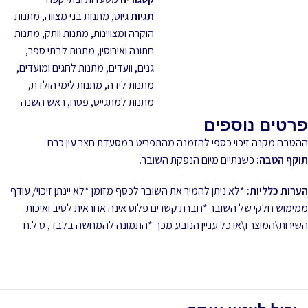
תגיות
גיוס
,
מתנות בני מצווה
,
מתנות
הוקרה ומצויינות
,
מתנות וותק
,
מתנות
חתונה ואירוסין
,
מתנות לבתי ספר,
גנים, וועדים
,
מתנות לחגים ומועדים
,
מתנות לידה
,
מתנות לימי הולדת
,
מתנות למתגייס
,
פסח
,
ראש השנה
פרטים נוספים
ההטבה מקנה זיכוי כספי להזמנה מהתפריט במסעדת חצר עין כרם
תוקף הטבה:
כשנתיים מיום הנפקת השובר.
הערות כלליות:
*לא ניתן להמיר את השובר לכסף מזומן *לא יינתן זיכוי/ עודף
ממימוש חלקי של השובר *חברת קשרים פלוס אינה אחראית לטיב ואיכות
השירות\המוצר ו\או כל עניין הנובע מכך *התמונה להמחשה בלבד, ט.ל.ח