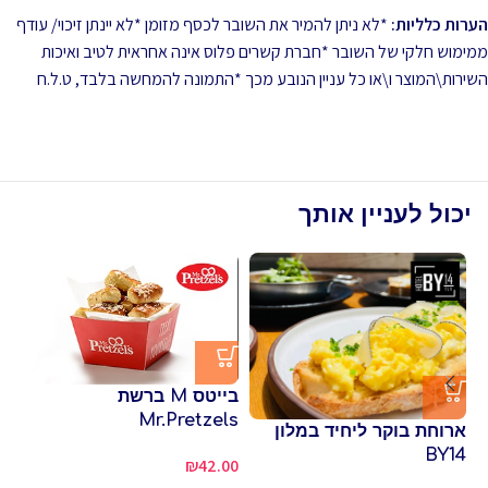
הערות כלליות:
*לא ניתן להמיר את השובר לכסף מזומן *לא יינתן זיכוי/ עודף
ממימוש חלקי של השובר *חברת קשרים פלוס אינה אחראית לטיב ואיכות
השירות\המוצר ו\או כל עניין הנובע מכך *התמונה להמחשה בלבד, ט.ל.ח
יכול לעניין אותך
בייטס M ברשת
פי
Mr.Pretzels
שו
ארוחת בוקר ליחיד במלון
BY14
80
₪
42.00