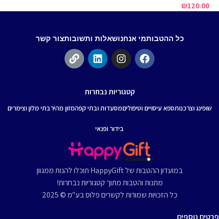
₪
120.00
כל ההטבות
מי אנחנו
שאלות ותשובות
צור קשר
קטגוריות נבחרות
שופינג וצרכנות
ספא עיסויים וטיפולים
מסעדות ובתי קפה
מזון מהיר
בתי מלון וצימרים
בידור ופנאי
במועדון ההטבות של HappyGift תוכלו להנות ממגוון
מתנות והטבות מתוך קטגוריות נבחרות!
כל הזכויות שמורות לקשרים פלוס בע"מ © 2025
פרטים נוספים