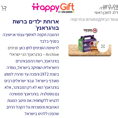
דלג לניווט
בירור יתרה
דלג לתוכן ראשי
עמוד הבית
/
מסעדות ובתי קפה
ארוחת ילדים ברשת
בורגראנץ'
ההטבה תקפה לאיסוף עצמי או ישיבה
בסניף בלבד
לחץ להגדלה
לרשימת הסניפים לחץ כאן:
סניפים
Archive – בורגראנץ' הכי ישראלי
בורגראנץ', רשת ההמבורגרים
הישראלית הוותיקה בישראל, נוסדה
בשנת 1972 והפכה עד מהרה למותג
מועדף בישראל. עבור ישראלים רבים
בורגראנץ' הוא לא רק המבורגר, אלא
גם נוסטלגיה. בורגראנץ' ממשיכה
להגיש ללקוחותיה את מיטב המנות
האהובות והמוכרות על הקהל הרחב
שהפכו ללהיט בישראל.