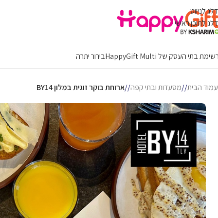
דלג לניווט
דלג לתוכן ראשי
ימת בתי העסק של HappyGift Multi
בירור יתרה
עמוד הבית
/
מסעדות ובתי קפה
/
ארוחת בוקר זוגית במלון BY14