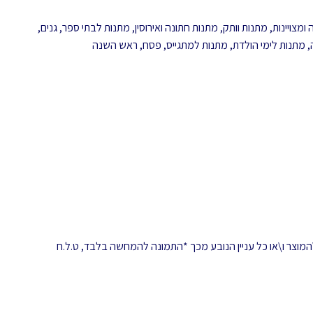
ומצויינות
,
מתנות וותק
,
מתנות חתונה ואירוסין
,
מתנות לבתי ספר, גנים,
,
מתנות לימי הולדת
,
מתנות למתגייס
,
פסח
,
ראש השנה
המוצר ו\או כל עניין הנובע מכך *התמונה להמחשה בלבד, ט.ל.ח