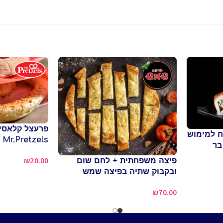
פרעצל קלאסי 
פי בשווי 100 ש"ח למימוש
Mr.Pretzels
בר
₪
20.00
פיצה משפחתית + לחם שום
ובקבוק שתיה בפיצה שמש
₪
70.00